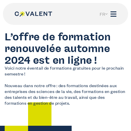
Skip
to
content
FR
NL
L’offre de formation
renouvelée automne
2024 est en ligne !
Nous aidons
Voici notre éventail de formations gratuites pour le prochain
Je suis employeur
semestre !
Découvrez ce que Co-valent peut faire pour votre entreprise.
Nouveau dans notre offre : des formations destinées aux
Je suis travailleur
entreprises des sciences de la vie, des formations en gestion
Informations sur vos droits de formation et l’apprentissage tout au long de la vie.
des talents et du bien-être au travail, ainsi que des
Je suis demandeur d’emploi ou étudiant
formations en gestion de projets.
Tu rêves d’un futur dans notre secteur ?
Mon Co-valent
Login