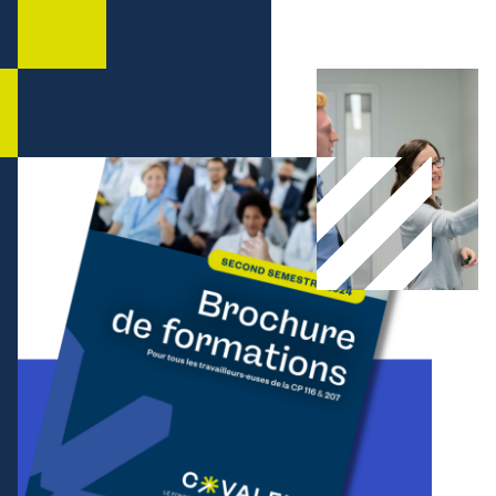
Nous offrons
Formations
Formations gratuites adaptées aux besoins du secteur.
Soutien financier
Demandez des subsides à Co-valent pour vos initiatives de formation.
Conseil
Informations sur des thèmes comme le checkcompétences, la diversité, …
Nous informons
Sur nous
FAQ
Contact
Inspiration du secteur