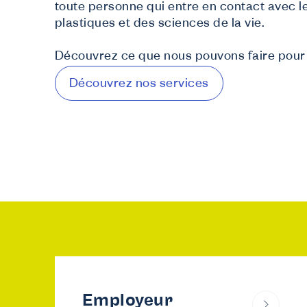
toute personne qui entre en contact avec l
Dé
J
plastiques et des sciences de la vie.
In
J
Découvrez ce que nous pouvons faire pour v
Tu
Découvrez nos services
N
F
Fo
S
De
C
In
Employeur