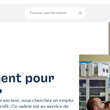
ent pour
r
ous aidons
le secteur, vous cherchez un emploi
e suis employeur
ofil : Co-valent est au service de