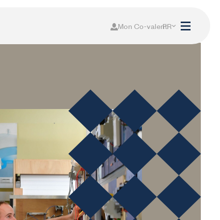
Mon Co-valent
FR
NL
Mon Co-valent
Login