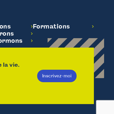
dons
Formations
rons
formons
la vie.
Inscrivez-moi