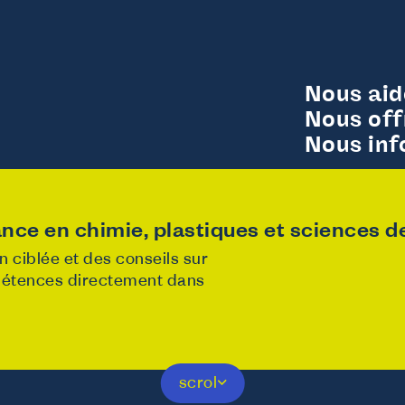
Nous ai
Nous off
Nous in
nce en chimie, plastiques et sciences de 
 ciblée et des conseils sur
mpétences directement dans
y
Noticed
scrol