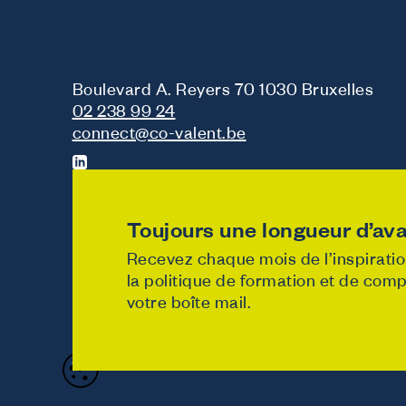
Boulevard A. Reyers 70 1030 Bruxelles
02 238 99 24
connect@co-valent.be
Toujours une longueur d’ava
Recevez chaque mois de l’inspiration
la politique de formation et de co
votre boîte mail.
Designed & developed b
Politique de vie privée
Cookie policy