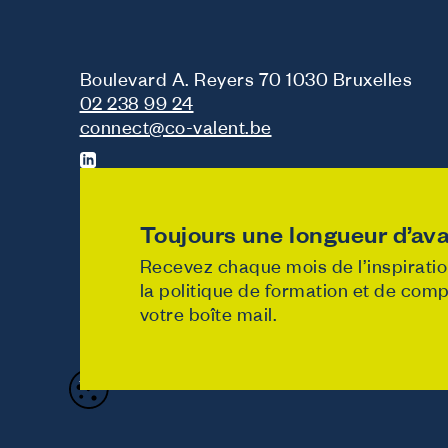
Boulevard A. Reyers 70 1030 Bruxelles
02 238 99 24
connect@co-valent.be
Toujours une longueur d’ava
Recevez chaque mois de l’inspiration
la politique de formation et de co
votre boîte mail.
Designed & developed b
Politique de vie privée
Cookie policy