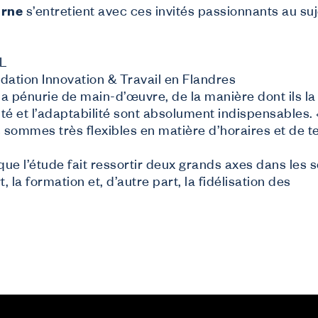
irne
s’entretient avec ces invités passionnants au suj
HL
dation Innovation & Travail en Flandres
la pénurie de main-d’œuvre, de la manière dont ils la
ilité et l’adaptabilité sont absolument indispensables. 
 sommes très flexibles en matière d’horaires et de 
e l’étude fait ressortir deux grands axes dans les s
 la formation et, d’autre part, la fidélisation des
ous aidons
e suis employeur
couvrez ce que Co-valent peut faire pour votre entreprise.
e suis travailleur
formations sur vos droits de formation et l’apprentissage tout au long de la
e suis demandeur d’emploi ou étudiant
 rêves d’un futur dans notre secteur ?