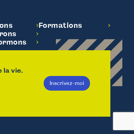
dons
Formations
rons
formons
la vie.
Inscrivez-moi