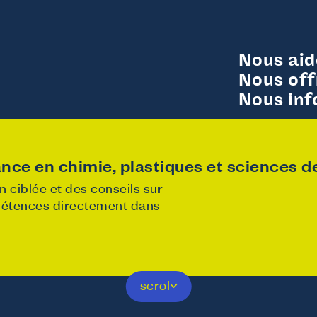
Nous ai
Nous off
Nous in
nce en chimie, plastiques et sciences de 
 ciblée et des conseils sur
mpétences directement dans
y
Noticed
scrol