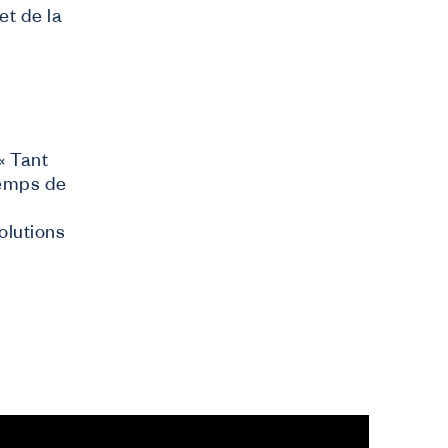
et de la
« Tant
temps de
olutions
Mon Co-valent
Login
 vie.