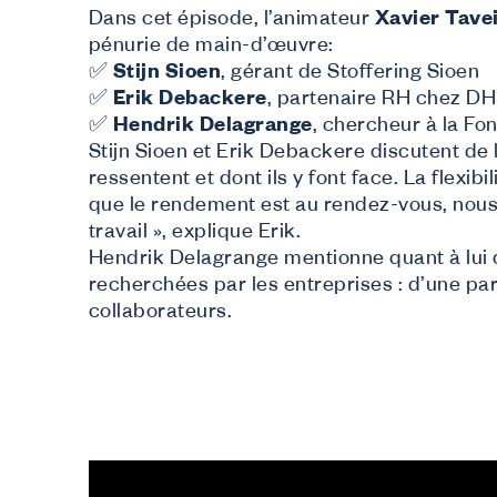
Dans cet épisode, l’animateur
Xavier Tave
pénurie de main-d’œuvre:
✅
Stijn Sioen
, gérant de Stoffering Sioen
✅
Erik Debackere
, p
artenaire RH chez D
✅
Hendrik Delagrange
,
chercheur à la Fon
Stijn Sioen et Erik Debackere discutent de 
ressentent et dont ils y font face. La flexib
que le rendement est au rendez-vous, nous
travail », explique Erik.
Hendrik Delagrange mentionne quant à lui qu
recherchées par les entreprises : d’une part,
collaborateurs.
N
J
Dé
J
In
J
Tu