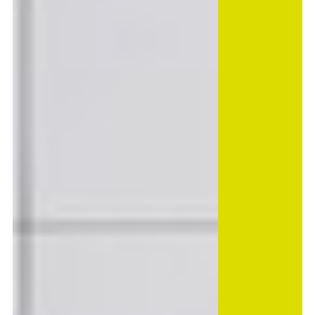
Nous offrons
Formations
Formations gratuites adaptées aux besoins du secteur.
Soutien financier
Demandez des subsides à Co-valent pour vos initiatives de formation.
Conseil
Informations sur des thèmes comme le checkcompétences, la diversité, …
Nous informons
Sur nous
FAQ
Contact
Inspiration du secteur