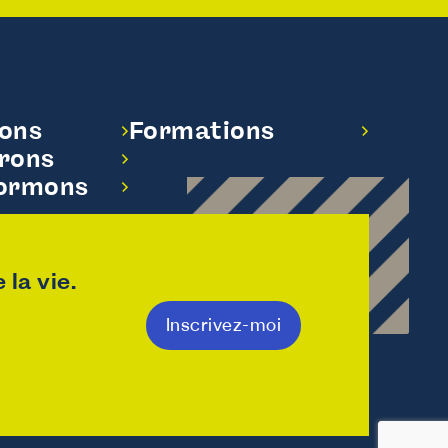
dons
Formations
rons
formons
la vie.
Inscrivez-moi