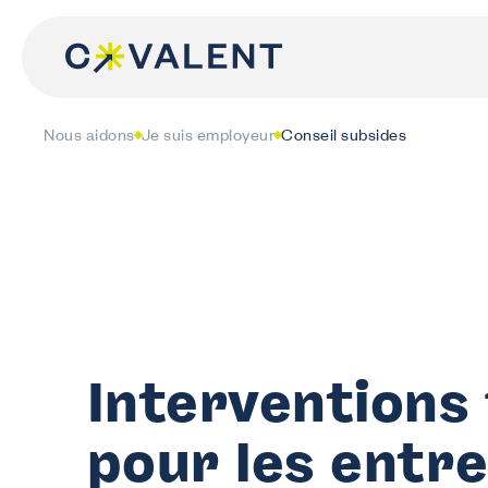
Skip
to
content
Nous aidons
Je suis employeur
Conseil subsides
Interventions
pour les entr
N
J