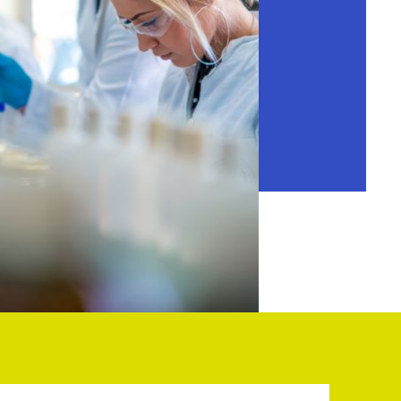
Login
 vie.
Nous informons
Sur nous
FAQ
Contact
Inspiration du secteur