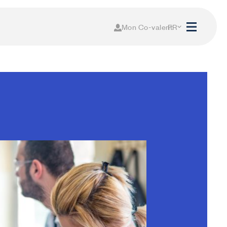
Mon Co-valent
FR
NL
Mon Co-valent