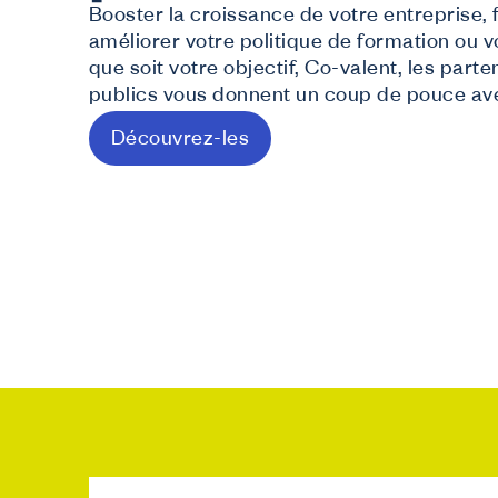
Booster la croissance de votre entreprise, fa
Dé
J
améliorer votre politique de formation ou v
In
que soit votre objectif, Co-valent, les part
J
publics vous donnent un coup de pouce avec
Tu
Découvrez-les
N
F
Fo
S
De
C
In