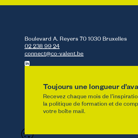
Boulevard A. Reyers 70 1030 Bruxelles
02 238 99 24
connect@co-valent.be
Toujours une longueur d’ava
Recevez chaque mois de l’inspiration
la politique de formation et de co
votre boîte mail.
Designed & developed b
Politique de vie privée
Cookie policy