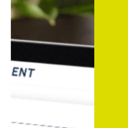
Nous offrons
Formations
Formations gratuites adaptées aux besoins du secteur.
Soutien financier
Demandez des subsides à Co-valent pour vos initiatives de formation.
Conseil
Informations sur des thèmes comme le checkcompétences, la diversité, …
Nous informons
Sur nous
FAQ
Contact
Inspiration du secteur