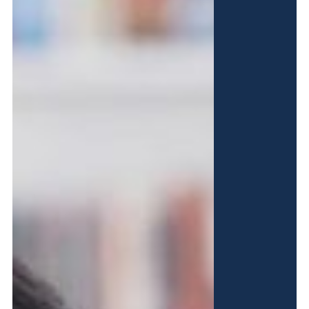
Nous offrons
Formations
Formations gratuites adaptées aux besoins du secteur.
Soutien financier
Demandez des subsides à Co-valent pour vos initiatives de formation.
Conseil
Informations sur des thèmes comme le checkcompétences, la diversité, …
Nous informons
Sur nous
FAQ
Contact
Inspiration du secteur