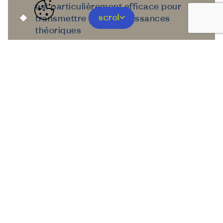
est particulièrement efficace pour
scrol
transmettre des connaissances
théoriques
Le coach interne…
connaît parfaitement l’entreprise et ses
processus
joue un rôle précieux en tant que
mentor
est particulièrement efficace pour
transmettre des
ficelles du métier