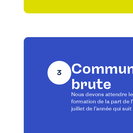
Communi
brute
Nous devons attendre le 
formation de la part de 
juillet de l’année qui su