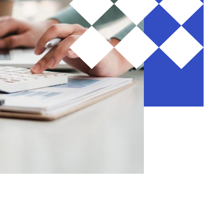
Mon Co-valent
Login
 vie.