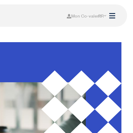
Mon Co-valent
FR
NL