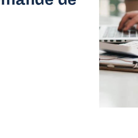
ous aidons
e suis employeur
couvrez ce que Co-valent peut faire pour votre entreprise.
e suis travailleur
formations sur vos droits de formation et l’apprentissage tout au long de la
e suis demandeur d’emploi ou étudiant
 rêves d’un futur dans notre secteur ?