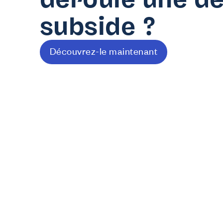
subside ?
Découvrez-le maintenant
N
J
Dé
J
In
J
Tu