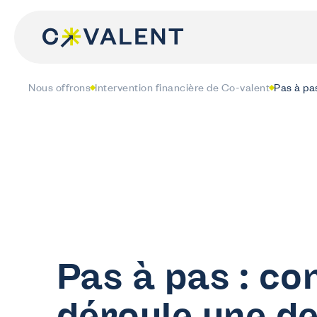
Skip
to
content
Nous offrons
Intervention financière de Co-valent
Pas à pa
Pas à pas : c
déroule une d