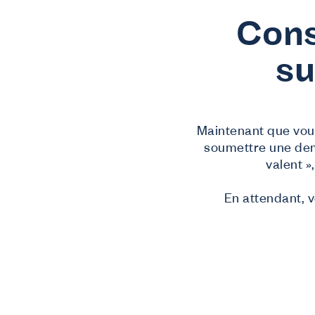
Cons
su
N
F
Fo
S
Maintenant que vous
soumettre une dem
De
C
valent »
In
En attendant, 