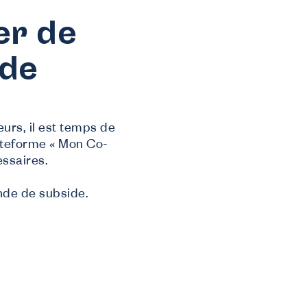
er de
 de
Nous informons
Sur nous
FAQ
urs, il est temps de
Contact
ateforme « Mon Co-
Inspiration du secteur
essaires.
nde de subside.