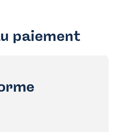
au paiement
forme