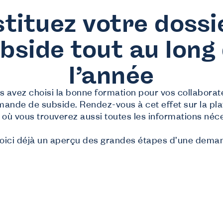
tituez votre dossi
bside tout au long
ous offrons
l’année
ormations
rmations gratuites adaptées aux besoins du secteur.
outien financier
 avez choisi la bonne formation pour vos collaborate
ande de subside. Rendez-vous à cet effet sur la pl
mandez des subsides à Co-valent pour vos initiatives de formation.
onseil
, où vous trouverez aussi toutes les informations néc
formations sur des thèmes comme le checkcompétences, la diversité, …
voici déjà un aperçu des grandes étapes d’une dema