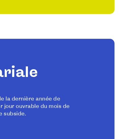
riale
de la dernière année de
r jour ouvrable du mois de
de subside.