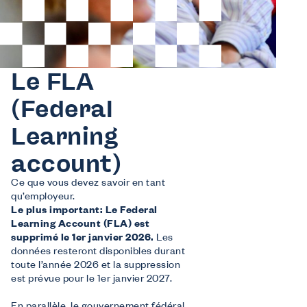
Nous offrons
Formations
Formations gratuites adaptées aux besoins du secteur.
Soutien financier
Demandez des subsides à Co-valent pour vos initiatives de formation.
Le FLA
Conseil
Informations sur des thèmes comme le checkcompétences, la diversité, …
(Federal
Nous informons
Sur nous
Learning
FAQ
account)
Contact
Ce que vous devez savoir en tant
Inspiration du secteur
qu’employeur.
Le plus important: Le Federal
Learning Account (FLA) est
supprimé le 1er janvier 2026.
Les
données resteront disponibles durant
toute l’année 2026 et la suppression
est prévue pour le 1er janvier 2027.