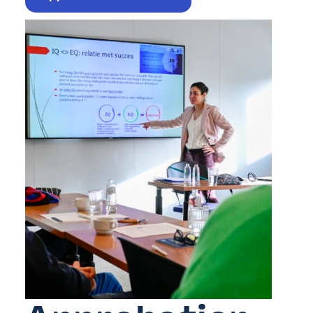
Nous offrons
Formations
Formations gratuites adaptées aux besoins du secteur.
Soutien financier
Demandez des subsides à Co-valent pour vos initiatives de formation.
Conseil
Informations sur des thèmes comme le checkcompétences, la diversité, …
Nous informons
Sur nous
FAQ
Contact
Inspiration du secteur