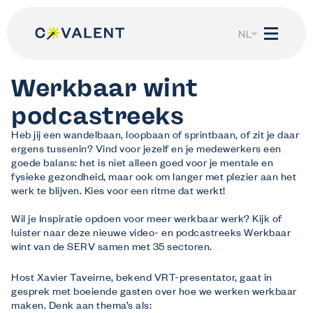
Spring
naar
de
NL
inhoud
FR
Werkbaar wint
podcastreeks
Heb jij een wandelbaan, loopbaan of sprintbaan, of zit je daar
ergens tussenin? Vind voor jezelf en je medewerkers een
Wij helpen
goede balans: het is niet alleen goed voor je mentale en
Ik ben werkgever
fysieke gezondheid, maar ook om langer met plezier aan het
werk te blijven. Kies voor een ritme dat werkt!
Ontdek wat Co-valent voor jouw bedrijf kan doen.
Ik ben werknemer
Wil je Inspiratie opdoen voor meer werkbaar werk? Kijk of
Alles over jouw recht op opleiding en levenslang leren.
luister naar deze nieuwe video- en podcastreeks Werkbaar
Ik ben werkzoekende of student
wint van de SERV samen met 35 sectoren.
Droom jij van een toekomst in de sector?
Mijn Co-Valent
Host Xavier Taveirne, bekend VRT-presentator, gaat in
gesprek met boeiende gasten over hoe we werken werkbaar
Log in
maken. Denk aan thema’s als: