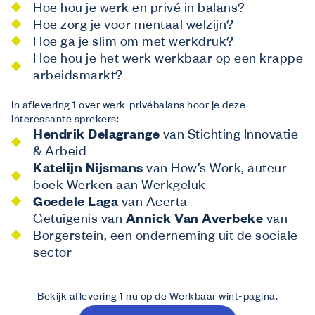
Wij bieden
Hoe hou je werk en privé in balans?
Opleidingen
Hoe zorg je voor mentaal welzijn?
Gratis opleidingen op maat van de sector.
Hoe ga je slim om met werkdruk?
Financiële tegemoetkoming vanuit Co-
Hoe hou je het werk werkbaar op een krappe
valent
arbeidsmarkt?
Laat Co-valent je opleidingsinitiatieven subsidiëren.
Advies
In aflevering 1 over werk-privébalans hoor je deze
interessante sprekers:
Info over thema’s zoals de Competentiecheck, diversiteit …
Wij informeren
Hendrik Delagrange
van Stichting Innovatie
Over ons
& Arbeid
Katelijn Nijsmans
van How’s Work, auteur
Veelgestelde vragen
boek Werken aan Werkgeluk
Contact
Goedele Laga
van Acerta
Inspiratie uit de sector
Getuigenis van
Annick Van Averbeke
van
Borgerstein, een onderneming uit de sociale
sector
Bekijk aflevering 1 nu op de Werkbaar wint-pagina.