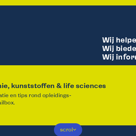
Wij help
Wij bied
Wij info
ie, kunststoffen & life sciences
tie en tips rond opleidings‑
ilbox.
scrol