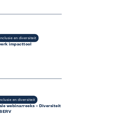
Wij informeren
Over ons
Veelgestelde vragen
t
Contact
Inspiratie uit de sector
Inclusie en diversiteit
erk impacttool
nclusie en diversiteit
ale webinarreeks – Diversiteit
e SERV