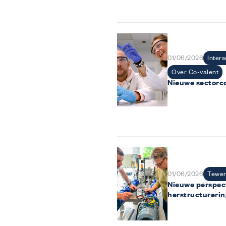
Inters
01/06/2026
Over Co-valent
Nieuwe sectorco
Tewer
01/06/2026
Nieuwe perspec
herstructurerin