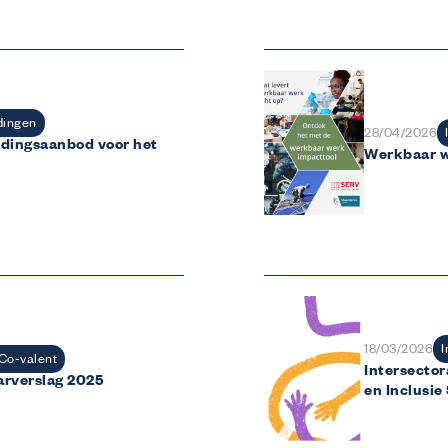
Wij bieden
Opleidingen
Gratis opleidingen op maat van de sector.
Financiële tegemoetkoming vanuit Co-valen
Laat Co-valent je opleidingsinitiatieven subsidiëren.
Advies
dingen
28/04/2026
idingsaanbod voor het
Info over thema’s zoals de Competentiecheck, diversiteit …
Werkbaar w
I
18/03/2026
Co-valent
Intersector
aarverslag 2025
en Inclusi