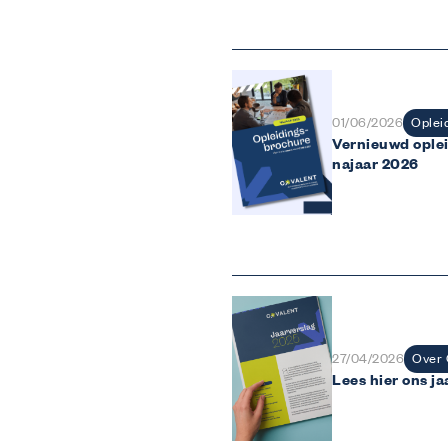
Oplei
01/06/2026
Vernieuwd ople
najaar 2026
Over 
27/04/2026
Lees hier ons j