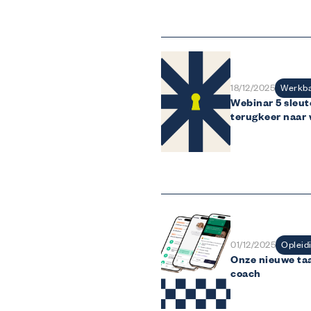
Werkba
18/12/2025
Webinar 5 sleut
terugkeer naar
Opleid
01/12/2025
Onze nieuwe taa
coach