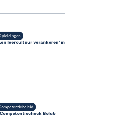
Opleidingen
Een leercultuur verankeren’ in
Mijn Co-Valent
Log in
Competentiebeleid
 Competentiecheck Belub