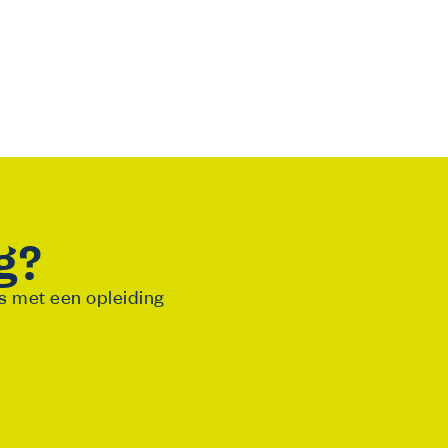
g?
es met een opleiding