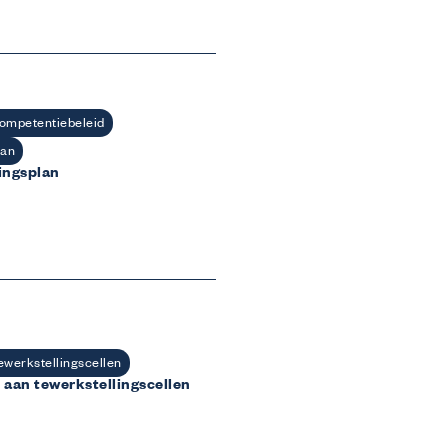
ompetentiebeleid
lan
ingsplan
ewerkstellingscellen
 aan tewerkstellingscellen