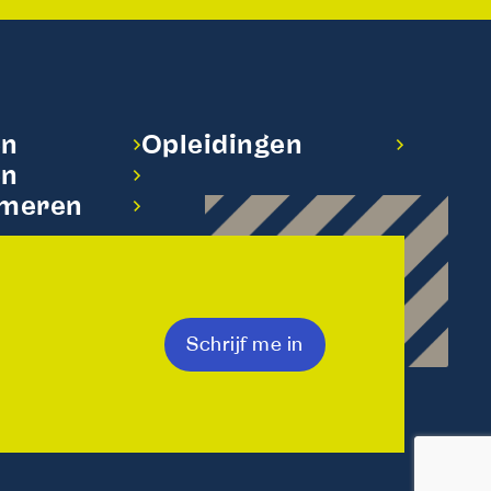
en
Opleidingen
en
rmeren
Schrijf me in