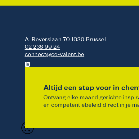
A. Reyerslaan 70 1030 Brussel
02 238 99 24
connect@co-valent.be
Altijd een stap voor in chem
Ontvang elke maand gerichte inspira
en competentiebeleid direct in je ma
Designed & developed by
Noticed
Privacybeleid
Cookie policy