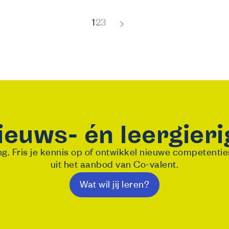
Volgende
1
2
3
»
ieuws- én leergieri
g. Fris je kennis op of ontwikkel nieuwe competenti
uit het aanbod van Co-valent.
Wat wil jij leren?