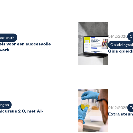
C
01/12/2025
ar werk
els voor een succesvolle
Opleidingsp
 werk
Gids opleid
ingen
T
01/12/2025
lcursus 2.0, met AI-
Extra steun