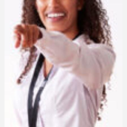
Wij bieden
Opleidingen
Gratis opleidingen op maat van de sector.
Financiële tegemoetkoming vanuit Co-
valent
Laat Co-valent je opleidingsinitiatieven subsidiëren.
Advies
Info over thema’s zoals de Competentiecheck, diversiteit …
Wij informeren
Over ons
Veelgestelde vragen
Contact
Inspiratie uit de sector