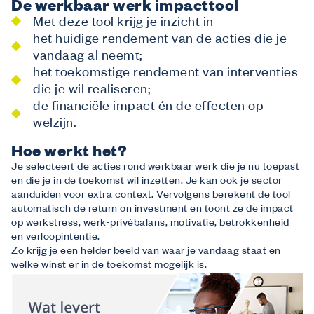
De werkbaar werk impacttool
Wij bieden
Opleidingen
Met deze tool krijg je inzicht in
het huidige rendement van de acties die je
Gratis opleidingen op maat van de sector.
Financiële tegemoetkoming vanuit Co-
vandaag al neemt;
valent
het toekomstige rendement van interventies
die je wil realiseren;
Laat Co-valent je opleidingsinitiatieven subsidiëren.
Advies
de financiële impact én de effecten op
welzijn.
Info over thema’s zoals de Competentiecheck, diversiteit …
Wij informeren
Over ons
Hoe werkt het?
Je selecteert de acties rond werkbaar werk die je nu toepast
Veelgestelde vragen
en die je in de toekomst wil inzetten. Je kan ook je sector
Contact
aanduiden voor extra context. Vervolgens berekent de tool
automatisch de return on investment en toont ze de impact
Inspiratie uit de sector
op werkstress, werk-privébalans, motivatie, betrokkenheid
en verloopintentie.
Zo krijg je een helder beeld van waar je vandaag staat en
welke winst er in de toekomst mogelijk is.