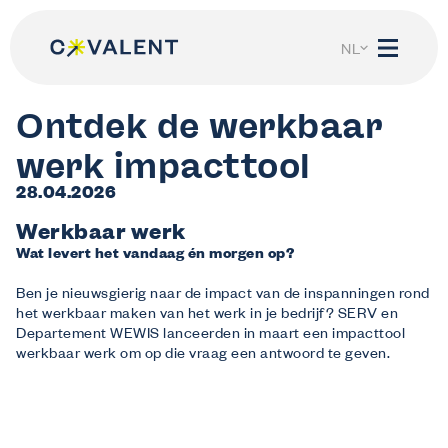
Spring
naar
de
NL
inhoud
Ontdek de werkbaar
werk impacttool
28.04.2026
Werkbaar werk
Wij helpen
Ik ben werkgever
Wat levert het vandaag én morgen op?
Ontdek wat Co-valent voor jouw bedrijf kan doen.
Ben je nieuwsgierig naar de impact van de inspanningen rond
Ik ben werknemer
het werkbaar maken van het werk in je bedrijf? SERV en
Alles over jouw recht op opleiding en levenslang leren.
Departement WEWIS lanceerden in maart een impacttool
Ik ben werkzoekende of student
werkbaar werk om op die vraag een antwoord te geven.
Droom jij van een toekomst in de sector?
Mijn Co-Valent
Log in