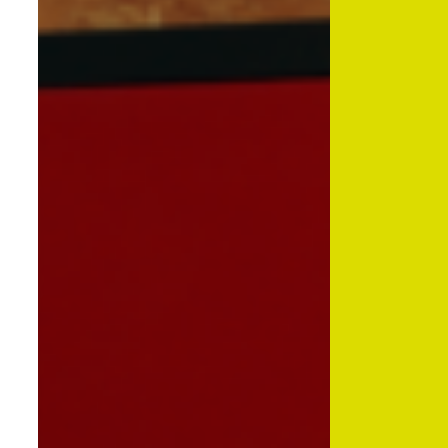
Wij bieden
Opleidingen
Gratis opleidingen op maat van de sector.
Financiële tegemoetkoming vanuit Co-
valent
Laat Co-valent je opleidingsinitiatieven subsidiëren.
Advies
Info over thema’s zoals de Competentiecheck, diversiteit …
Wij informeren
Over ons
Veelgestelde vragen
Contact
Inspiratie uit de sector