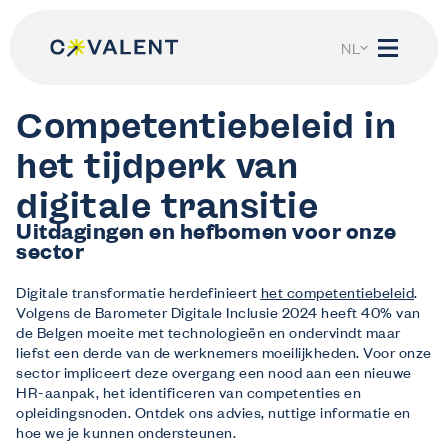
Spring
naar
de
NL
inhoud
FR
Competentiebeleid in
het tijdperk van
digitale transitie
Uitdagingen en hefbomen voor onze
Wij helpen
sector
Ik ben werkgever
Ontdek wat Co-valent voor jouw bedrijf kan doen.
Digitale transformatie herdefinieert
het competentiebeleid
.
Ik ben werknemer
Volgens de Barometer Digitale Inclusie 2024 heeft 40% van
Alles over jouw recht op opleiding en levenslang leren.
de Belgen moeite met technologieën en ondervindt maar
Ik ben werkzoekende of student
liefst een derde van de werknemers moeilijkheden. Voor onze
Droom jij van een toekomst in de sector?
sector impliceert deze overgang een nood aan een nieuwe
Mijn Co-Valent
HR-aanpak, het identificeren van competenties en
opleidingsnoden. Ontdek ons advies, nuttige informatie en
Log in
hoe we je kunnen ondersteunen.