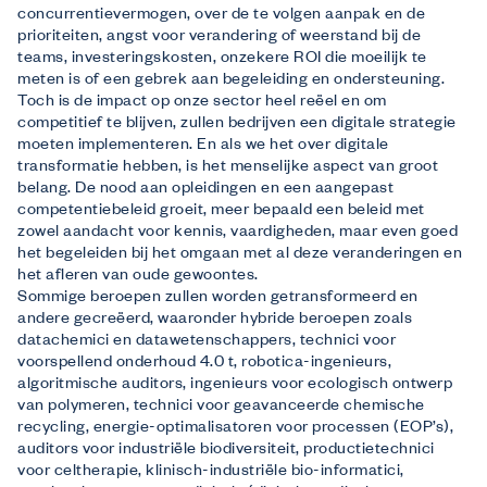
concurrentievermogen, over de te volgen aanpak en de
prioriteiten, angst voor verandering of weerstand bij de
teams, investeringskosten, onzekere ROI die moeilijk te
meten is of een gebrek aan begeleiding en ondersteuning.
Toch is de impact op onze sector heel reëel en om
competitief te blijven, zullen bedrijven een digitale strategie
moeten implementeren. En als we het over digitale
transformatie hebben, is het menselijke aspect van groot
belang. De nood aan opleidingen en een aangepast
competentiebeleid groeit, meer bepaald een beleid met
zowel aandacht voor kennis, vaardigheden, maar even goed
het begeleiden bij het omgaan met al deze veranderingen en
het afleren van oude gewoontes.
Sommige beroepen zullen worden getransformeerd en
andere gecreëerd, waaronder hybride beroepen zoals
datachemici en datawetenschappers, technici voor
voorspellend onderhoud 4.0 t, robotica-ingenieurs,
algoritmische auditors, ingenieurs voor ecologisch ontwerp
van polymeren, technici voor geavanceerde chemische
recycling, energie-optimalisatoren voor processen (EOP’s),
auditors voor industriële biodiversiteit, productietechnici
voor celtherapie, klinisch-industriële bio-informatici,