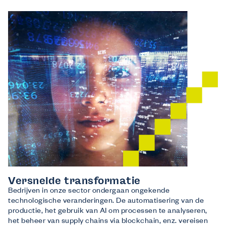
Wij bieden
Opleidingen
Gratis opleidingen op maat van de sector.
Financiële tegemoetkoming vanuit Co-
valent
Laat Co-valent je opleidingsinitiatieven subsidiëren.
Advies
Info over thema’s zoals de Competentiecheck, diversiteit …
Wij informeren
Over ons
Veelgestelde vragen
Contact
Inspiratie uit de sector
Versnelde transformatie
Bedrijven in onze sector ondergaan ongekende
technologische veranderingen. De automatisering van de
productie, het gebruik van AI om processen te analyseren,
het beheer van supply chains via blockchain, enz. vereisen