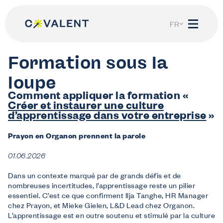
Skip
to
content
FR
Formation sous la
loupe
Comment appliquer la formation «
Créer et instaurer une culture
d’apprentissage dans votre entreprise
»
Nous aidons
Je suis employeur
Prayon en Organon prennent la parole
Découvrez ce que Co-valent peut faire pour votre entreprise.
Je suis travailleur
01.06.2026
Informations sur vos droits de formation et l’apprentissage tout au long de la vie.
Je suis demandeur d’emploi ou étudiant
Dans un contexte marqué par de grands défis et de
Tu rêves d’un futur dans notre secteur ?
nombreuses incertitudes, l’apprentissage reste un pilier
Mon Co-valent
essentiel. C’est ce que confirment Ilja Tanghe, HR Manager
chez Prayon, et Mieke Gielen, L&D Lead chez Organon.
Login
L’apprentissage est en outre soutenu et stimulé par la culture