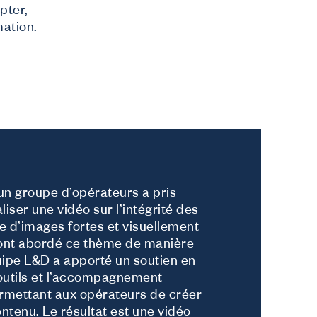
pter,
mation.
n groupe d’opérateurs a pris
éaliser une vidéo sur l’intégrité des
e d’images fortes et visuellement
s ont abordé ce thème de manière
quipe L&D a apporté un soutien en
 outils et l’accompagnement
rmettant aux opérateurs de créer
tenu. Le résultat est une vidéo