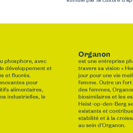
stimulé par la culture d’ap
Organon
du phosphore, avec
est une entreprise ph
 le développement et
travers sa vision « H
s et fluorés.
jour pour une vie mei
innovantes pour
femme. Outre un fort
ifs alimentaires,
des femmes, Organon 
ns industrielles, le
biosimilaires et les e
Heist-op-den-Berg se
existants et contribue
stabilité et à la cro
au sein d’Organon.