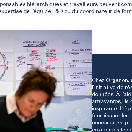
ponsables hiérarchiques et travailleurs peuvent com
’expertise de l’équipe L&D ou du coordinateur de for
Chez Organon, u
l’initiative de r
données. À l’aid
attrayantes, il
inspirante. L’é
fournissant les
nécessaires, pe
euxmêmes le con