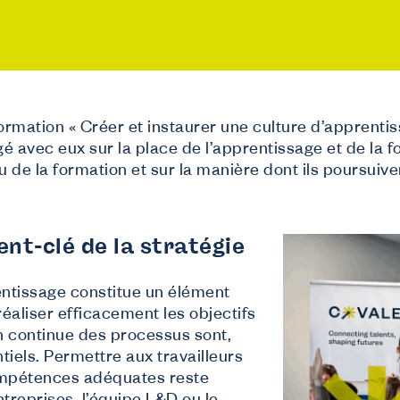
 formation « Créer et instaurer une culture d’apprenti
é avec eux sur la place de l’apprentissage et de la 
ous aidons
nu de la formation et sur la manière dont ils poursuive
e suis employeur
couvrez ce que Co-valent peut faire pour votre entreprise.
e suis travailleur
t-clé de la stratégie
formations sur vos droits de formation et l’apprentissage tout au long de la
e suis demandeur d’emploi ou étudiant
 rêves d’un futur dans notre secteur ?
tissage constitue un élément
réaliser efficacement les objectifs
ion continue des processus sont,
tiels. Permettre aux travailleurs
compétences adéquates reste