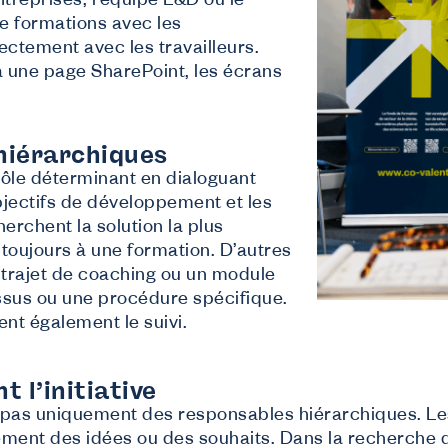
treprises, l’équipe L&D ou le
ous offrons
de formations avec les
ormations
ectement avec les travailleurs.
rmations gratuites adaptées aux besoins du secteur.
outien financier
a une page SharePoint, les écrans
mandez des subsides à Co-valent pour vos initiatives de formation.
onseil
formations sur des thèmes comme le checkcompétences, la diversité, …
 hiérarchiques
rôle déterminant en dialoguant
bjectifs de développement et les
erchent la solution la plus
 toujours à une formation. D’autres
trajet de coaching ou un module
essus ou une procédure spécifique.
nt également le suivi.
t l’initiative
ent pas uniquement des responsables hiérarchiques. Le
ment des idées ou des souhaits. Dans la recherche d