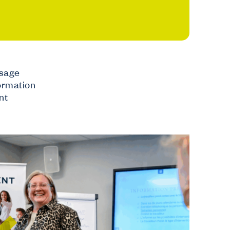
ssage
formation
Mon Co-valent
nt
Login
 vie.