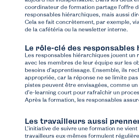
aujourd’hui indispensable. Dans les deux en
N
coordinateur de formation partage l’offre 
F
responsables hiérarchiques, mais aussi dir
Fo
S
Cela se fait concrètement, par exemple, vi
de la cafétéria ou la newsletter interne.
De
C
In
Le rôle-clé des responsables
Les responsables hiérarchiques jouent un 
avec les membres de leur équipe sur les o
besoins d’apprentissage. Ensemble, ils rech
appropriée, car la réponse ne se limite pas
pistes peuvent être envisagées, comme un 
d’e-learning court pour rafraîchir un proc
Après la formation, les responsables assure
Les travailleurs aussi prennen
L’initiative de suivre une formation ne vi
travailleurs eux-mêmes formulent régulière