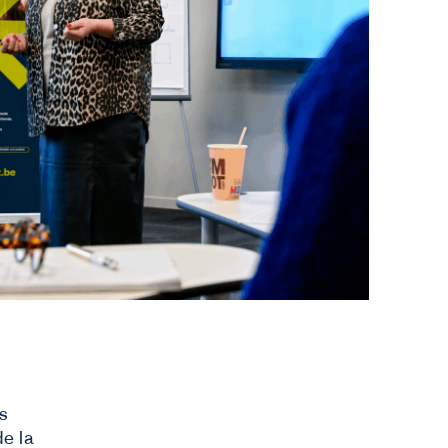
Nous informons
Sur nous
FAQ
Contact
Inspiration du secteur
s
e la