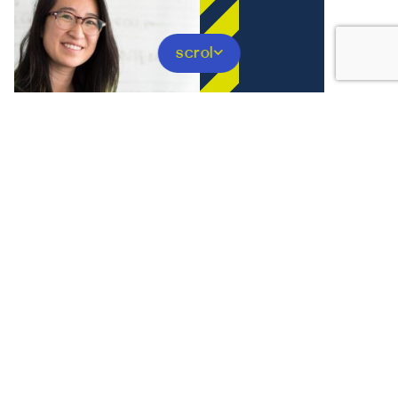
scrol
Financiële steun van de
overheid
Via de overheid kan je als werknemer een beroep doen op
verschillende vormen van financiële tegemoetkomingen.
Ontdek nu of je in aanmerking komt voor bijvoorbeeld
opleidingscheques of betaald educatief verlof.
Lees meer