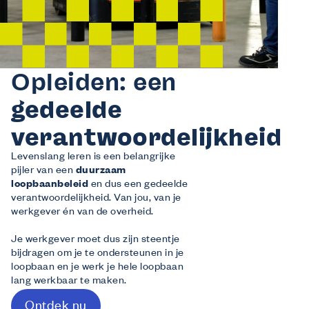
Wij bieden
Opleidingen
Gratis opleidingen op maat van de sector.
Financiële tegemoetkoming vanuit Co-
valent
Opleiden: een
Laat Co-valent je opleidingsinitiatieven subsidiëren.
Advies
gedeelde
Info over thema’s zoals de Competentiecheck, diversiteit …
verantwoordelijkheid
Wij informeren
Over ons
Levenslang leren is een belangrijke
Veelgestelde vragen
pijler van een
duurzaam
loopbaanbeleid
en dus een gedeelde
Contact
verantwoordelijkheid. Van jou, van je
Inspiratie uit de sector
werkgever én van de overheid.
Je werkgever moet dus zijn steentje
bijdragen om je te ondersteunen in je
loopbaan en je werk je hele loopbaan
lang werkbaar te maken.
Ontdek nu