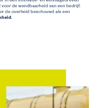
ker in een innovatie- en kennisgedreven
Wij informeren
al voor de wendbaarheid van een bedrijf.
Over ons
or de overheid beschouwd als een
Veelgestelde vragen
t
kheid
.
Contact
Inspiratie uit de sector