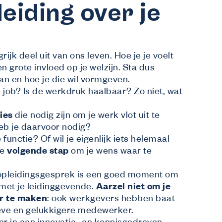
eiding over je
jk deel uit van ons leven. Hoe je je voelt
n grote invloed op je welzijn. Sta dus
aan en hoe je die wil vormgeven.
Mijn Co-Valent
 job? Is de werkdruk haalbaar? Zo niet, wat
Log in
ies
die nodig zijn om je werk vlot uit te
heb je daarvoor nodig?
e functie? Of wil je eigenlijk iets helemaal
de
volgende stap
om je wens waar te
f opleidingsgesprek is een goed moment om
met je leidinggevende.
Aarzel niet om je
r te maken
: ook werkgevers hebben baat
tieve en gelukkigere medewerker.