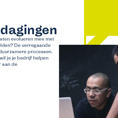
tdagingen
isten evolueren mee met
elden? De verregaande
r duurzamere processen.
il je je bedrijf helpen
r aan de