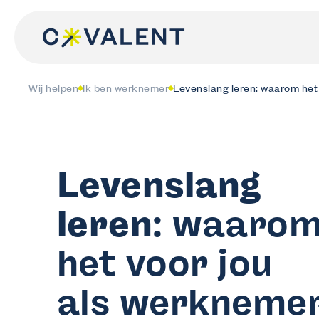
Spring
naar
de
inhoud
Wij helpen
Ik ben werknemer
Levenslang leren: waarom het 
Levenslang
leren
: waaro
het voor jou
als werkneme