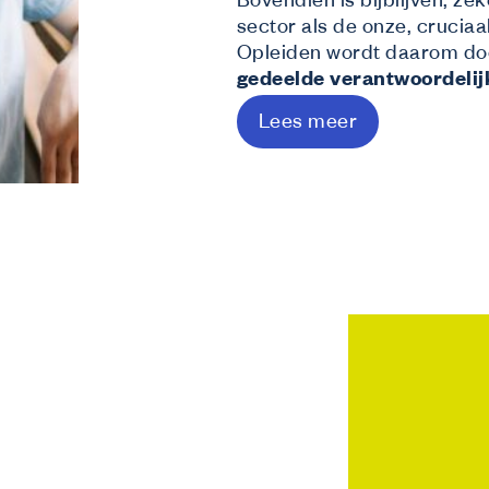
Bovendien is bijblijven, ze
Wij bieden
sector als de onze, crucia
Opleidingen
Opleiden wordt daarom do
Gratis opleidingen op maat van de sector.
Financiële tegemoetkoming vanuit Co-valen
gedeelde verantwoordelij
Laat Co-valent je opleidingsinitiatieven subsidiëren.
Lees meer
Advies
Info over thema’s zoals de Competentiecheck, diversiteit …