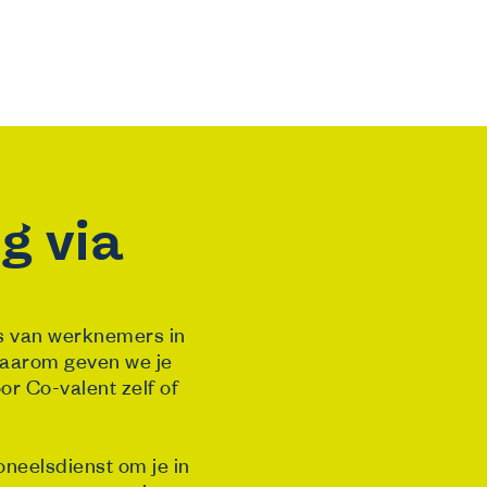
g via
s van werknemers in
 Daarom geven we je
or Co-valent zelf of
oneelsdienst om je in