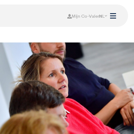
Mijn Co-Valent
NL
FR