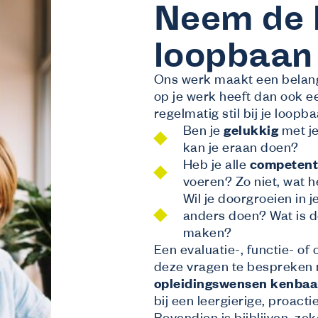
Neem de l
loopbaan
Ons werk maakt een belangri
op je werk heeft dan ook ee
regelmatig stil bij je loopb
Wij helpen
Ben je
gelukkig
met je
Ik ben werkgever
kan je eraan doen?
Ontdek wat Co-valent voor jouw bedrijf kan doen.
Heb je alle
competent
Ik ben werknemer
voeren? Zo niet, wat 
Alles over jouw recht op opleiding en levenslang leren.
Wil je doorgroeien in j
Ik ben werkzoekende of student
anders doen? Wat is 
Droom jij van een toekomst in de sector?
maken?
Een evaluatie-, functie- o
deze vragen te bespreken 
opleidingswensen kenbaa
bij een leergierige, proac