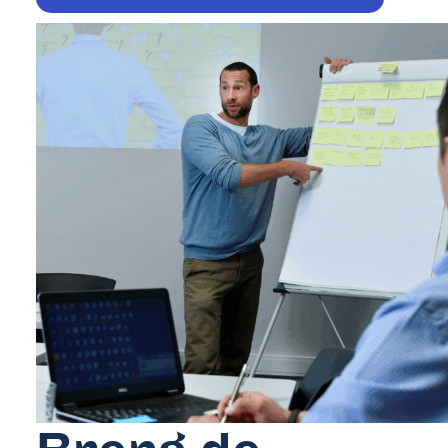
Wij bieden
Opleidingen
Gratis opleidingen op maat van de sector.
Financiële tegemoetkoming vanuit Co-vale
Laat Co-valent je opleidingsinitiatieven subsidiëren.
Advies
Info over thema’s zoals de Competentiecheck, diversiteit …
Wij informeren
Over ons
Veelgestelde vragen
Contact
Inspiratie uit de sector