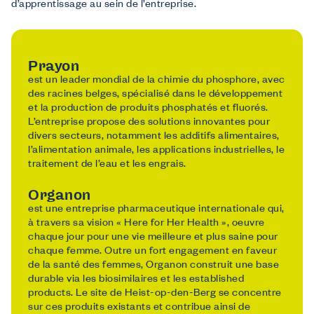
d’apprentissage au sein de l’entreprise.
Nous offrons
Formations
Formations gratuites adaptées aux besoins du secteur.
Soutien financier
Prayon
Demandez des subsides à Co-valent pour vos initiatives de formation.
est un leader mondial de la chimie du phosphore, avec
Conseil
des racines belges, spécialisé dans le développement
Informations sur des thèmes comme le checkcompétences, la diversité, …
et la production de produits phosphatés et fluorés.
Nous informons
L’entreprise propose des solutions innovantes pour
Sur nous
divers secteurs, notamment les additifs alimentaires,
FAQ
l’alimentation animale, les applications industrielles, le
traitement de l’eau et les engrais.
Contact
Inspiration du secteur
Organon
est une entreprise pharmaceutique internationale qui,
à travers sa vision « Here for Her Health », oeuvre
chaque jour pour une vie meilleure et plus saine pour
chaque femme. Outre un fort engagement en faveur
de la santé des femmes, Organon construit une base
durable via les biosimilaires et les established
products. Le site de Heist-op-den-Berg se concentre
sur ces produits existants et contribue ainsi de