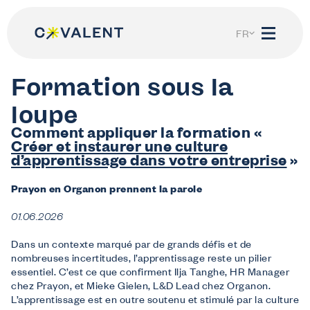
Skip
to
content
FR
NL
Formation sous la
loupe
Comment appliquer la formation «
Créer et instaurer une culture
d’apprentissage dans votre entreprise
»
Nous aidons
Je suis employeur
Prayon en Organon prennent la parole
Découvrez ce que Co-valent peut faire pour votre entreprise.
Je suis travailleur
01.06.2026
Informations sur vos droits de formation et l’apprentissage tout au long de la vie.
Je suis demandeur d’emploi ou étudiant
Dans un contexte marqué par de grands défis et de
Tu rêves d’un futur dans notre secteur ?
nombreuses incertitudes, l’apprentissage reste un pilier
Mon Co-valent
essentiel. C’est ce que confirment Ilja Tanghe, HR Manager
chez Prayon, et Mieke Gielen, L&D Lead chez Organon.
Login
L’apprentissage est en outre soutenu et stimulé par la culture