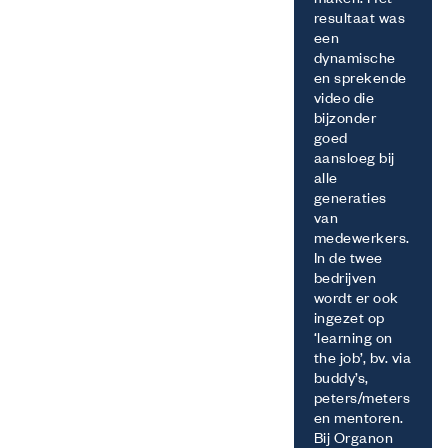
maken. Het
resultaat was
een
dynamische
en sprekende
video die
bijzonder
goed
aansloeg bij
alle
generaties
van
medewerkers.
In de twee
bedrijven
wordt er ook
ingezet op
‘learning on
the job’, bv. via
buddy’s,
peters/meters
en mentoren.
Bij Organon