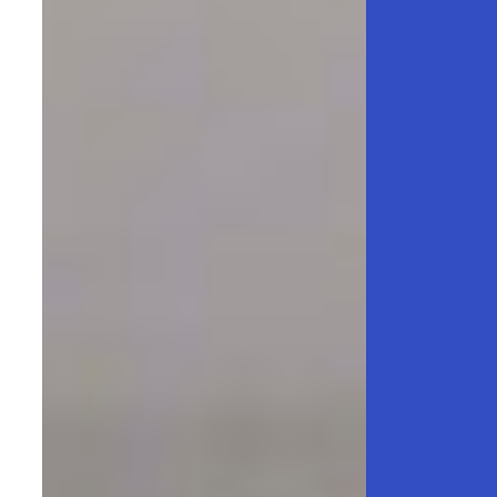
Wij bieden
Opleidingen
Gratis opleidingen op maat van de sector.
Financiële tegemoetkoming vanuit Co-
valent
Laat Co-valent je opleidingsinitiatieven subsidiëren.
Advies
Info over thema’s zoals de Competentiecheck, diversiteit …
Wij informeren
Over ons
Veelgestelde vragen
Contact
Inspiratie uit de sector