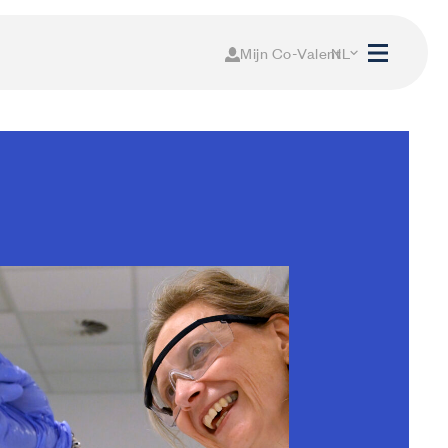
Mijn Co-Valent
NL
FR