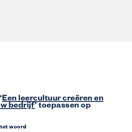
Wij informeren
Over ons
Veelgestelde vragen
t
Contact
Inspiratie uit de sector
‘
Een leercultuur creëren en
w bedrijf
’ toepassen op
het woord