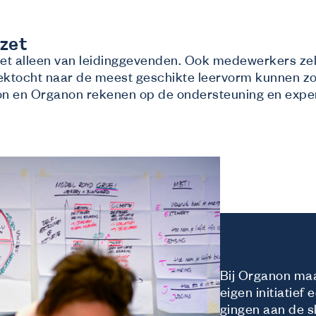
zet
 niet alleen van leidinggevenden. Ook medewerkers ze
oektocht naar de meest geschikte leervorm kunnen z
on en Organon rekenen op de ondersteuning en exper
Bij Organon ma
eigen initiatief 
gingen aan de s