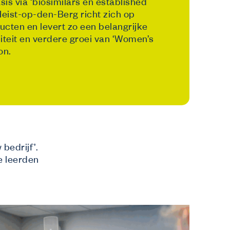
s via ‘biosimilars en established
 Heist-op-den-Berg richt zich op
cten en levert zo een belangrijke
liteit en verdere groei van ‘Women’s
on.
bedrijf’.
e leerden