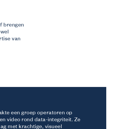
lf brengen
owel
tise van
akte een groep operatoren op
een video rond data-integriteit. Ze
lag met krachtige, visueel