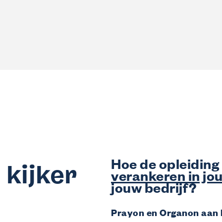
Wij bieden
Opleidingen
Gratis opleidingen op maat van de sector.
Financiële tegemoetkoming vanuit Co-valen
Laat Co-valent je opleidingsinitiatieven subsidiëren.
Advies
Info over thema’s zoals de Competentiecheck, diversiteit …
Hoe de opleiding 
 kijker
verankeren in jou
jouw bedrijf?
Prayon en Organon aan 