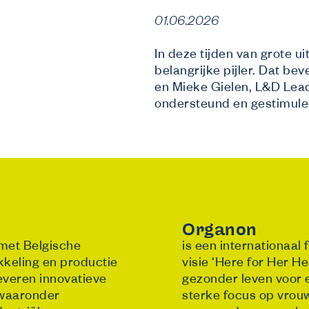
01.06.2026
In deze tijden van grote u
belangrijke pijler. Dat be
en Mieke Gielen, L&D Lead
ondersteund en gestimuleer
Organon
 met Belgische
is een internationaal 
kkeling en productie
visie ‘Here for Her He
leveren innovatieve
gezonder leven voor e
 waaronder
sterke focus op vro